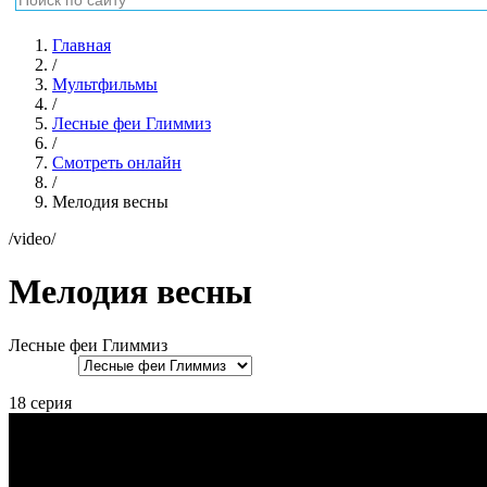
Главная
/
Мультфильмы
/
Лесные феи Глиммиз
/
Смотреть онлайн
/
Мелодия весны
/video/
Мелодия весны
Лесные феи Глиммиз
18 серия