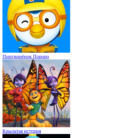
Пингвинёнок Пороро
Крылатая история