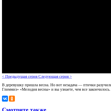
<
Предыдущая серия
Следующая серия
>
В деревушку пришла весна. Но вот незадача — птички разучил
Глиммиз» «Мелодия весны» и вы узнаете, чем все закончилось.
Смотрите также