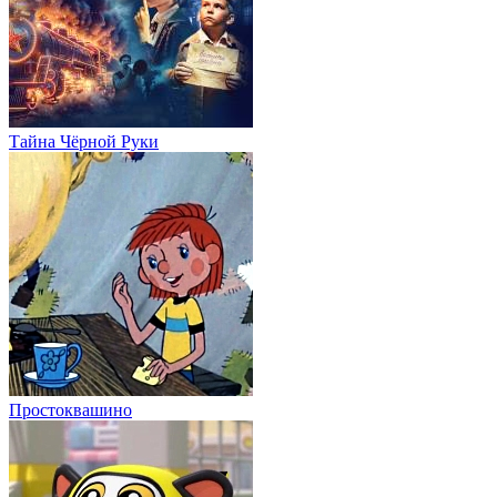
Тайна Чёрной Руки
Простоквашино