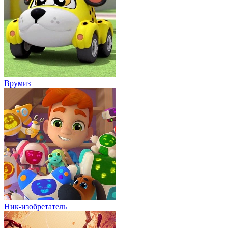
Врумиз
Ник-изобретатель