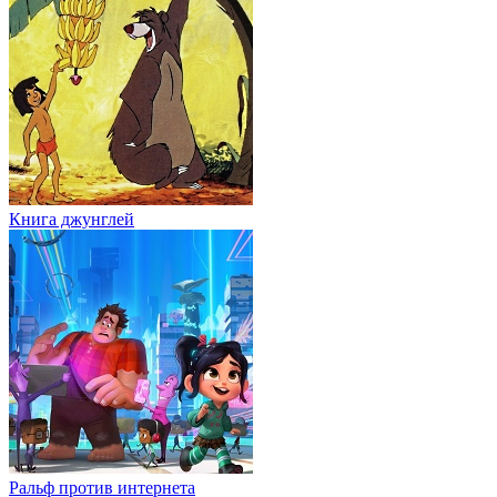
Книга джунглей
Ральф против интернета