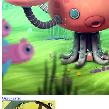
Октонавты