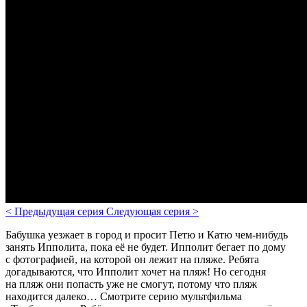
<
Предыдущая серия
Следующая серия
>
Бабушка уезжает в город и просит Петю и Катю чем-нибудь
занять Ипполита, пока её не будет. Ипполит бегает по дому
с фотографией, на которой он лежит на пляже. Ребята
догадываются, что Ипполит хочет на пляж! Но сегодня
на пляж они попасть уже не смогут, потому что пляж
находится далеко…
Смотрите серию мультфильма