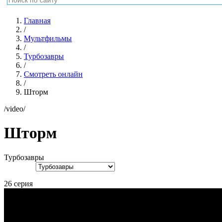
Главная
/
Мультфильмы
/
Турбозавры
/
Смотреть онлайн
/
Шторм
/video/
Шторм
Турбозавры
26 серия