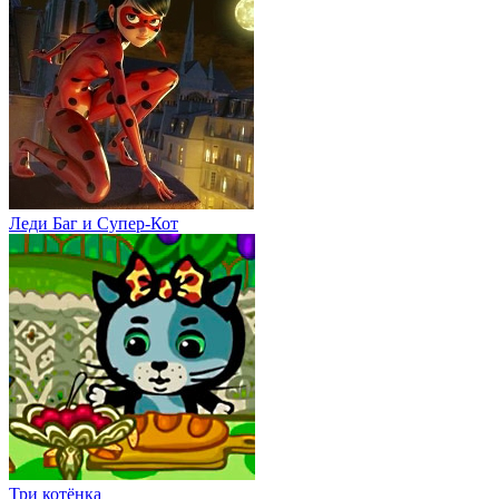
Леди Баг и Супер-Кот
Три котёнка