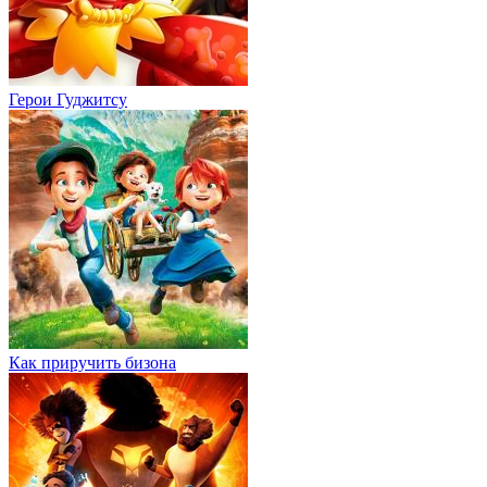
Герои Гуджитсу
Как приручить бизона