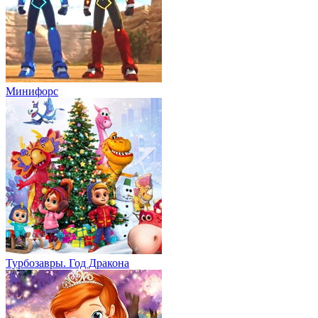
Минифорс
Турбозавры. Год Дракона