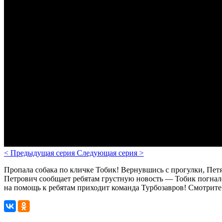
<
Предыдущая серия
Следующая серия
>
Пропала собака по кличке Тобик! Вернувшись с прогулки, Петя
Петрович сообщает ребятам грустную новость — Тобик погналс
на помощь к ребятам приходит команда Турбозавров!
Смотрите 