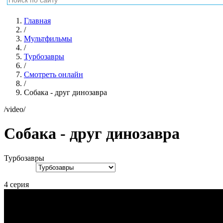
Главная
/
Мультфильмы
/
Турбозавры
/
Смотреть онлайн
/
Собака - друг динозавра
/video/
Собака - друг динозавра
Турбозавры
4 серия