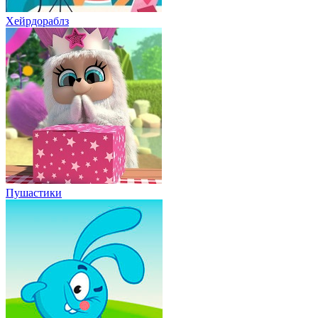
Хейрдораблз
Пушастики