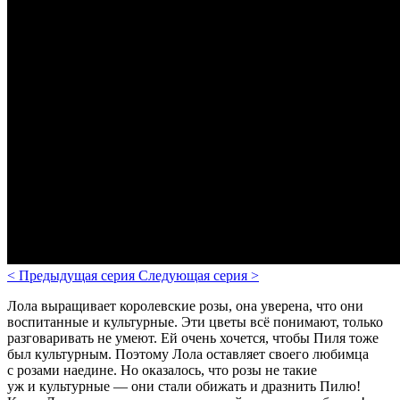
<
Предыдущая серия
Следующая серия
>
Лола выращивает королевские розы, она уверена, что они
воспитанные и культурные. Эти цветы всё понимают, только
разговаривать не умеют. Ей очень хочется, чтобы Пиля тоже
был культурным. Поэтому Лола оставляет своего любимца
с розами наедине. Но оказалось, что розы не такие
уж и культурные — они стали обижать и дразнить Пилю!