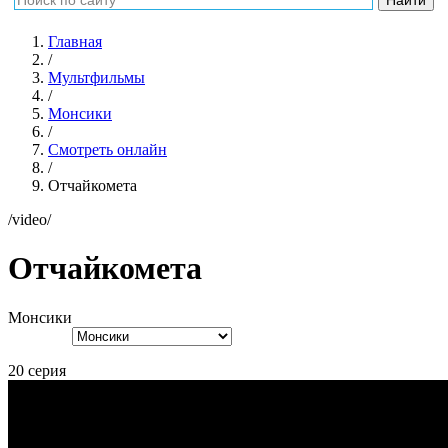
Главная
/
Мультфильмы
/
Монсики
/
Смотреть онлайн
/
Отчайкомета
/video/
Отчайкомета
Монсики
20 серия