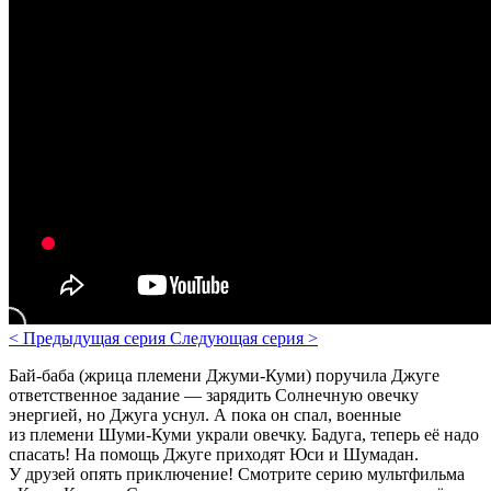
<
Предыдущая серия
Следующая серия
>
Бай-баба (жрица племени Джуми-Куми) поручила Джуге
ответственное задание — зарядить Солнечную овечку
энергией, но Джуга уснул. А пока он спал, военные
из племени Шуми-Куми украли овечку. Бадуга, теперь её надо
спасать! На помощь Джуге приходят Юси и Шумадан.
У друзей опять приключение!
Смотрите серию мультфильма