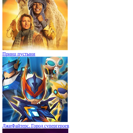
Принц пустыни
ДжиФайтерс. Город супергероев