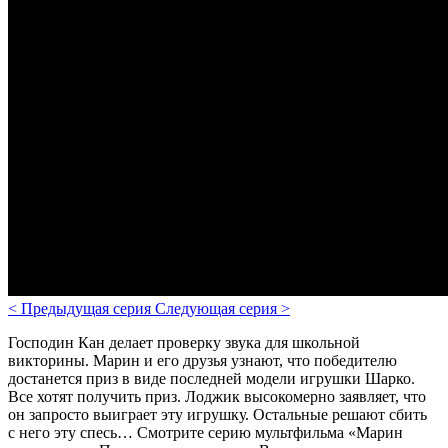
<
Предыдущая серия
Следующая серия
>
Господин Кан делает проверку звука для школьной
викторины. Марин и его друзья узнают, что победителю
достанется приз в виде последней модели игрушки Шарко.
Все хотят получить приз. Лоджик высокомерно заявляет, что
он запросто выиграет эту игрушку. Остальные решают сбить
с него эту спесь…
Смотрите серию мультфильма «
Марин