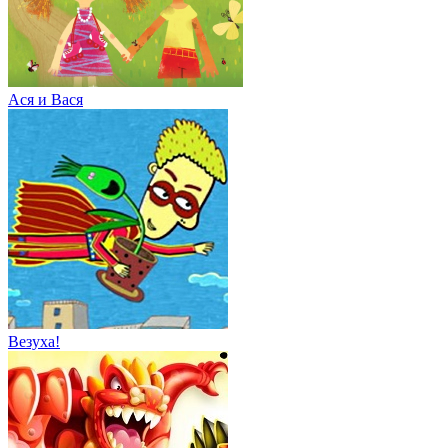
Ася и Вася
Везуха!