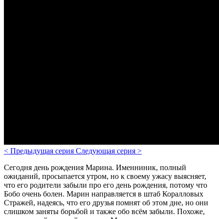
<
Предыдущая серия
Следующая серия
>
Сегодня день рождения Марина. Именниник, полный
ожиданий, просыпается утром, но к своему ужасу выясняет,
что его родители забыли про его день рождения, потому что
Бобо очень болен. Марин направляется в штаб Коралловых
Стражей, надеясь, что его друзья помнят об этом дне, но они
слишком заняты борьбой и также обо всём забыли. Похоже,