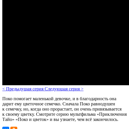
<
Предыдущая серия
Следующая серия
>
Поко помогает маленькой девочке, и в благодарность она
дарит ему цветочное семечко. Сначала Поко равнодушен
к семечку, но, когда оно прорастает, он очень привязывается
к своему цветку.
Смотрите серию мультфильма «
Приключения
Тайо
» «Поко и цветок» и вы узнаете, чем всё закончилось.