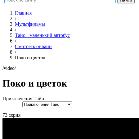
Главная
/
Мультфильмы
/
Тайо - маленький автобус
/
Смотреть онлайн
/
Поко и цветок
/video/
Поко и цветок
Приключения Тайо
73 серия