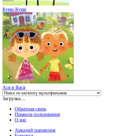
Куми-Куми
Ася и Вася
Загрузка…
Обратная связь
Правила пользования
О нас
Аркадий паровозов
Бумажки