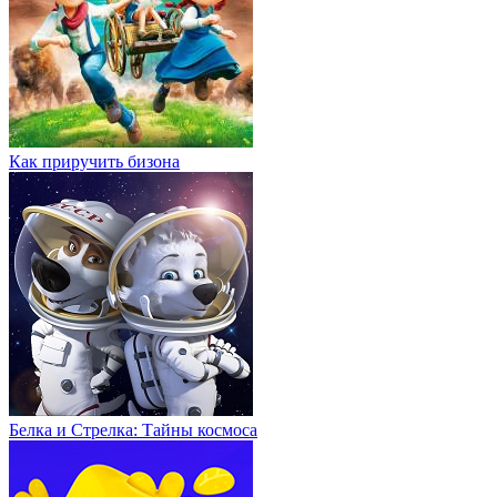
Как приручить бизона
Белка и Стрелка: Тайны космоса