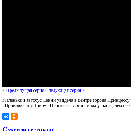
<
Предыдущая серия
Следующая серия
>
Маленький автобус Ленни увидела в центре города Принцессу 
«
Приключения Тайо
» «Принцесса Лэни» и вы узнаете, чем всё 
Смотрите также