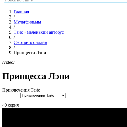
Главная
/
Мультфильмы
/
Тайо - маленький автобус
/
Смотреть онлайн
/
Принцесса Лэни
/video/
Принцесса Лэни
Приключения Тайо
40 серия