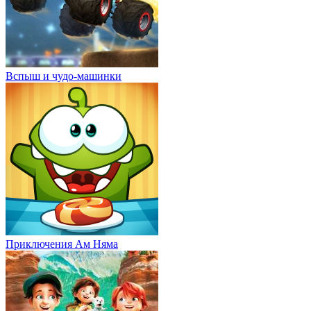
Вспыш и чудо-машинки
Приключения Ам Няма