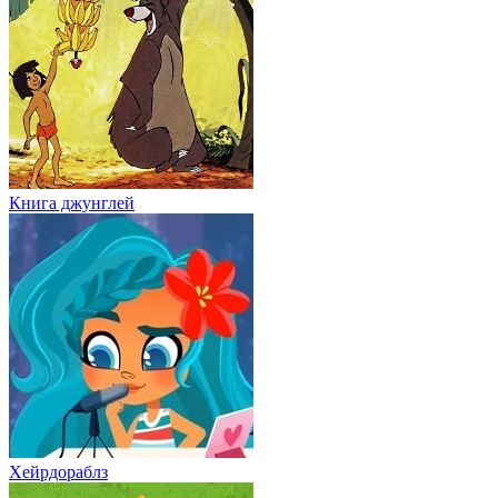
Книга джунглей
Хейрдораблз