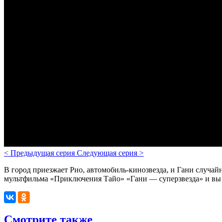
<
Предыдущая серия
Следующая серия
>
В город приезжает Рио, автомобиль-кинозвезда, и Гани случай
мультфильма «
Приключения Тайо
» «Гани — суперзвезда» и вы 
Смотрите также