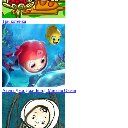
Три котёнка
Агент Джи-Джи Бонд: Миссия Океан