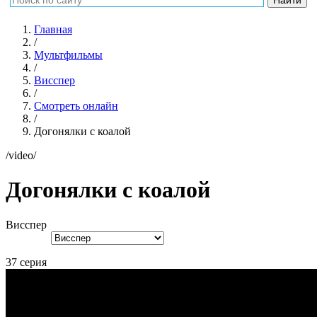
Главная
/
Мультфильмы
/
Висспер
/
Смотреть онлайн
/
Догонялки с коалой
/video/
Догонялки с коалой
Висспер
37 серия