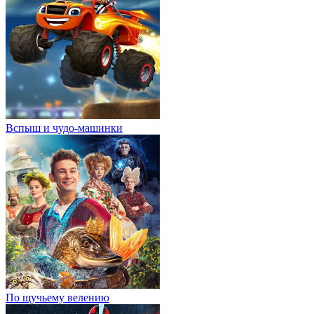
Вспыш и чудо-машинки
По щучьему велению