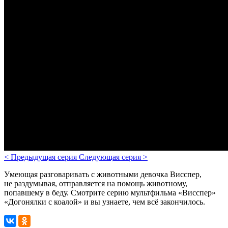
<
Предыдущая серия
Следующая серия
>
У
меющая разговаривать с животными д
евочка Висспер
,
не раздумывая, отправляется на помощь животному,
попавшему в беду.
Смотрите серию мультфильма «Висспер»
«Догонялки с коалой» и вы узнаете, чем всё закончилось.