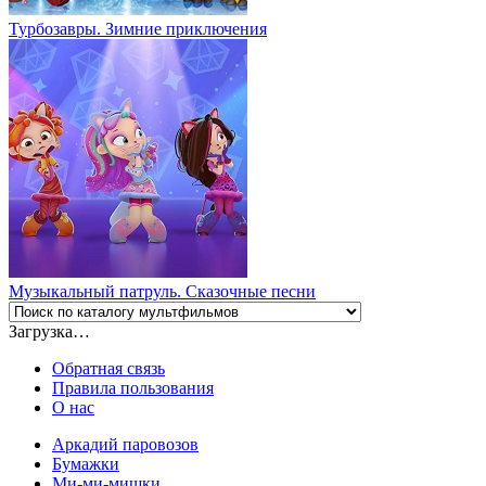
Турбозавры. Зимние приключения
Музыкальный патруль. Сказочные песни
Загрузка…
Обратная связь
Правила пользования
О нас
Аркадий паровозов
Бумажки
Ми-ми-мишки