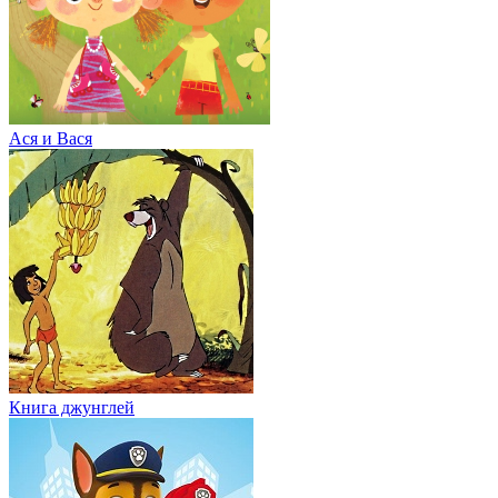
Ася и Вася
Книга джунглей