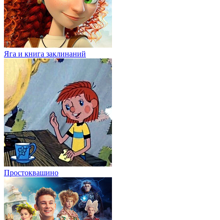
Яга и книга заклинаний
Простоквашино