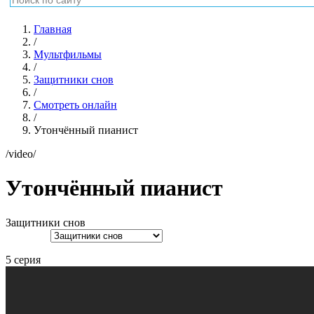
Главная
/
Мультфильмы
/
Защитники снов
/
Смотреть онлайн
/
Утончённый пианист
/video/
Утончённый пианист
Защитники снов
5 серия