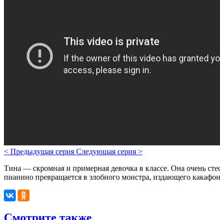
<
Предыдущая серия
Следующая серия
>
Тина — скромная и примерная девочка в классе. Она очень сте
пианино превращается в злобного монстра, издающего какафон
Смотрите также