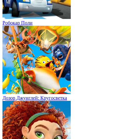
Робокар Поли
Дозор Джунглей: Кругосветка