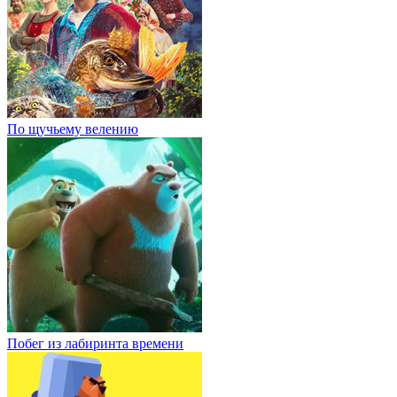
По щучьему велению
Побег из лабиринта времени