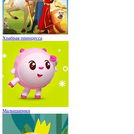
Храбрая принцесса
Малышарики