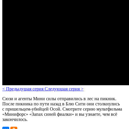
<
Предыдущая серия
Следующая серия
>
Сюзи и агенты Мини силы отправились в лес на пикник.
После пикника по пути назад в Блю Сити они столкнулись
с пришельцем-убийцей Осой.
Смотрите серию мультфильма
«Минифорс» «Запах синей фиалки» и вы узнаете, чем всё
закончилось.