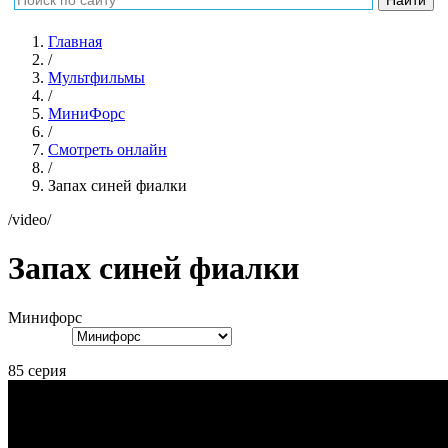
Главная
/
Мультфильмы
/
МиниФорс
/
Смотреть онлайн
/
Запах синей фиалки
/video/
Запах синей фиалки
Минифорс
85 серия