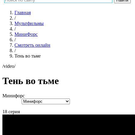
Главная
/
Мультфильмы
/
МиниФорс
/
Смотреть онлайн
/
Тень во тьме
/video/
Тень во тьме
Минифорс
18 серия