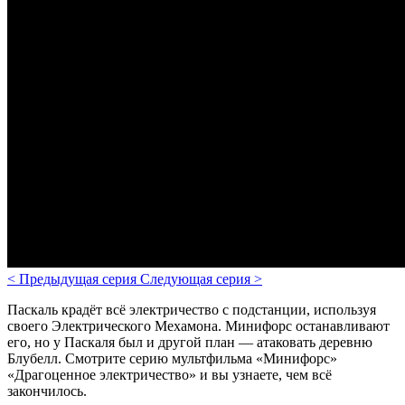
<
Предыдущая серия
Следующая серия
>
Паскаль крадёт всё электричество с подстанции, используя
своего Электрического Мехамона. Минифорс останавливают
его, но у Паскаля был и другой план — атаковать деревню
Блубелл.
Смотрите серию мультфильма «Минифорс»
«Драгоценное электричество» и вы узнаете, чем всё
закончилось.