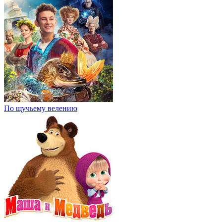
По щучьему велению