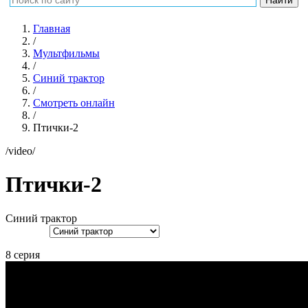
Главная
/
Мультфильмы
/
Синий трактор
/
Смотреть онлайн
/
Птички-2
/video/
Птички-2
Синий трактор
8 серия