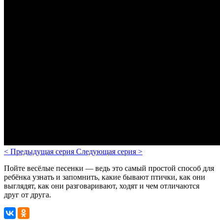
<
Предыдущая серия
Следующая серия
>
Пойте весёлые песенки — ведь это самый простой способ для
ребёнка узнать и запомнить, какие бывают птички, как они
выглядят, как они разговаривают, ходят и чем отличаются
друг от друга.