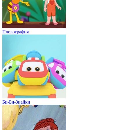
Пчелография
Би-Би-Знайки