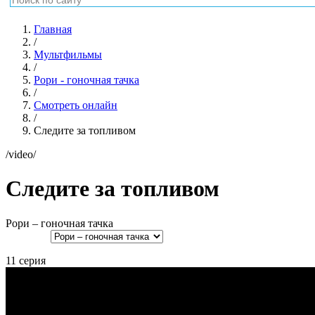
Главная
/
Мультфильмы
/
Рори - гоночная тачка
/
Смотреть онлайн
/
Следите за топливом
/video/
Следите за топливом
Рори – гоночная тачка
11 серия