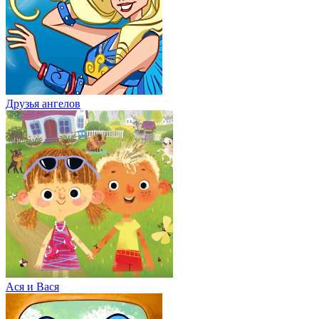
Друзья ангелов
Ася и Вася