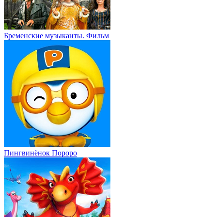
Бременские музыканты. Фильм
Пингвинёнок Пороро