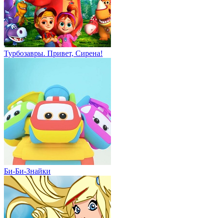
Турбозавры. Привет, Сирена!
Би-Би-Знайки