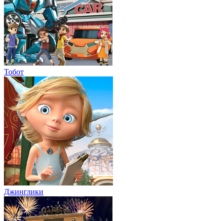
Тобот
Джинглики