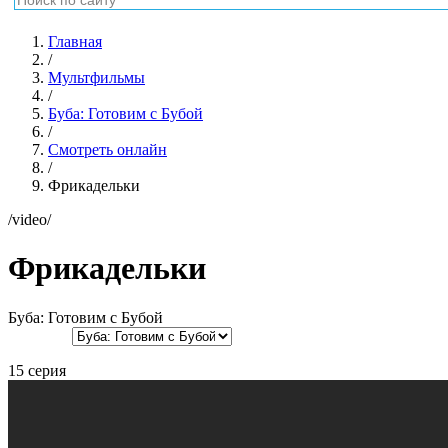
Главная
/
Мультфильмы
/
Буба: Готовим с Бубой
/
Смотреть онлайн
/
Фрикадельки
/video/
Фрикадельки
Буба: Готовим с Бубой
15 серия