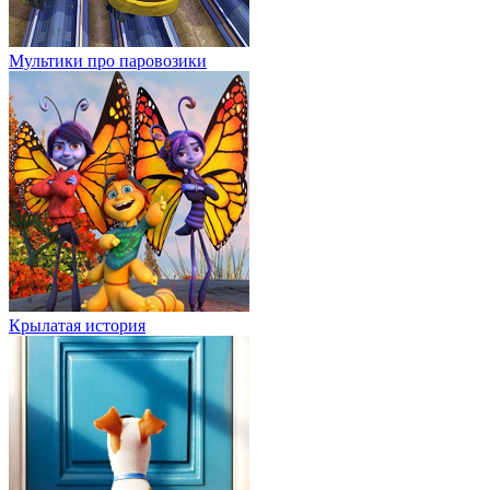
Мультики про паровозики
Крылатая история