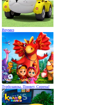
Врумиз
Турбозавры. Привет, Сирена!