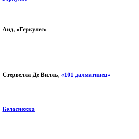
Аид,
«Геркулес»
Стервелла Де Вилль,
«101 далматинец»
Белоснежка