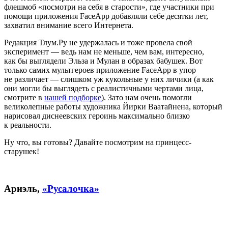
флешмоб «посмотри на себя в старости», где участники при
помощи приложения FaceApp добавляли себе десятки лет,
захватил внимание всего Интернета.
Редакция Тлум.Ру не удержалась и тоже провела свой
эксперимент — ведь нам не меньше, чем вам, интересно,
как бы выглядели Эльза и Мулан в образах бабушек. Вот
только самих мультгероев приложение FaceApp в упор
не различает — слишком уж кукольные у них личики (а как
они могли бы выглядеть с реалистичными чертами лица,
смотрите в
нашей подборке
). Зато нам очень помогли
великолепные работы художника Йирки Ваатайнена, который
нарисовал диснеевских героинь максимально близко
к реальности.
Ну что, вы готовы? Давайте посмотрим на принцесс-
старушек!
Ариэль,
«Русалочка»