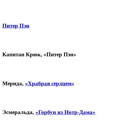
Питер Пэн
Капитан Крюк, «Питер Пэн»
Мерида,
«Храбрая сердцем»
Эсмеральда,
«Горбун из Нотр-Дама»