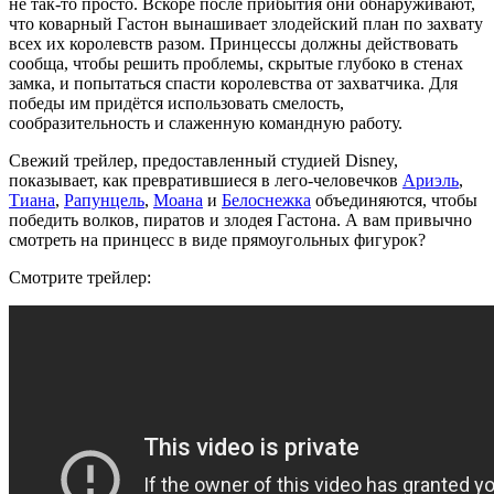
не так-то просто. Вскоре после прибытия они обнаруживают,
что коварный Гастон вынашивает злодейский план по захвату
всех их королевств разом. Принцессы должны действовать
сообща, чтобы решить проблемы, скрытые глубоко в стенах
замка, и попытаться спасти королевства от захватчика. Для
победы им придётся использовать смелость,
сообразительность и слаженную командную работу.
Свежий трейлер, предоставленный студией Disney,
показывает, как превратившиеся в лего-человечков
Ариэль
,
Тиана
,
Рапунцель
,
Моана
и
Белоснежка
объединяются, чтобы
победить волков, пиратов и злодея Гастона. А вам привычно
смотреть на принцесс в виде прямоугольных фигурок?
Смотрите трейлер: