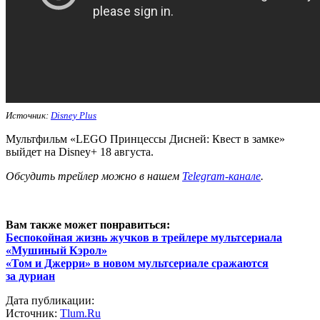
Источник:
Disney Plus
Мультфильм «LEGO Принцессы Дисней: Квест в замке»
выйдет на Disney+ 18 августа.
Обсудить трейлер можно в нашем
Telegram-канале
.
Вам также может понравиться:
Беспокойная жизнь жучков в трейлере мультсериала
«Мушиный Кэрол»
«Том и Джерри» в новом мультсериале сражаются
за дуриан
Дата публикации:
Источник:
Tlum.Ru