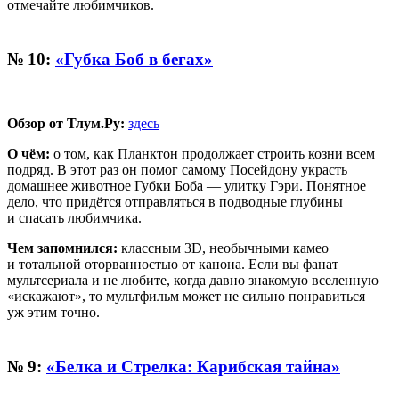
отмечайте любимчиков.
№ 10:
«Губка Боб в бегах»
Обзор от Тлум.Ру:
здесь
О чём:
о том, как Планктон продолжает строить козни всем
подряд. В этот раз он помог самому Посейдону украсть
домашнее животное Губки Боба — улитку Гэри. Понятное
дело, что придётся отправляться в подводные глубины
и спасать любимчика.
Чем запомнился:
классным 3D, необычными камео
и тотальной оторванностью от канона. Если вы фанат
мультсериала и не любите, когда давно знакомую вселенную
«искажают», то мультфильм может не сильно понравиться
уж этим точно.
№ 9:
«Белка и Стрелка: Карибская тайна»