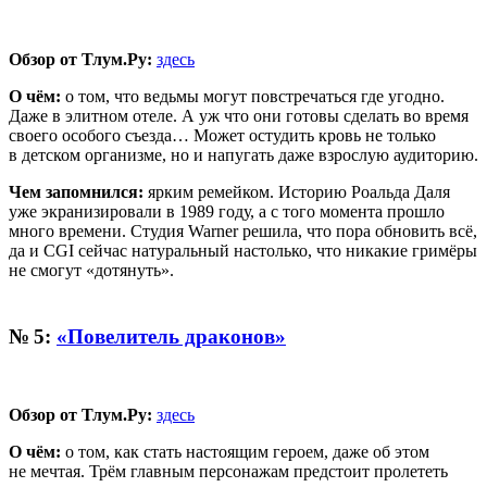
Обзор от Тлум.Ру:
здесь
О чём:
о том, что ведьмы могут повстречаться где угодно.
Даже в элитном отеле. А уж что они готовы сделать во время
своего особого съезда… Может остудить кровь не только
в детском организме, но и напугать даже взрослую аудиторию.
Чем запомнился:
ярким ремейком. Историю Роальда Даля
уже экранизировали в 1989 году, а с того момента прошло
много времени. Студия Warner решила, что пора обновить всё,
да и CGI сейчас натуральный настолько, что никакие гримёры
не смогут «дотянуть».
№ 5:
«Повелитель драконов»
Обзор от Тлум.Ру:
здесь
О чём:
о том, как стать настоящим героем, даже об этом
не мечтая. Трём главным персонажам предстоит пролететь