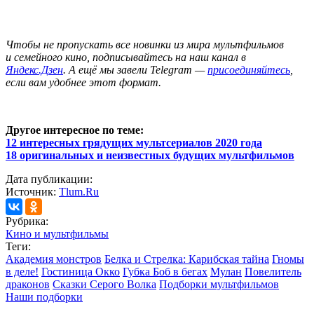
Чтобы не пропускать все новинки из мира мультфильмов
и семейного кино, подписывайтесь на наш канал в
Яндекс.Дзен
. А ещё мы завели Telegram —
присоединяйтесь
,
если вам удобнее этот формат.
Другое интересное по теме:
12 интересных грядущих мультсериалов 2020 года
18 оригинальных и неизвестных будущих мультфильмов
Дата публикации:
Источник:
Tlum.Ru
Рубрика:
Кино и мультфильмы
Теги:
Академия монстров
Белка и Стрелка: Карибская тайна
Гномы
в деле!
Гостиница Окко
Губка Боб в бегах
Мулан
Повелитель
драконов
Сказки Серого Волка
Подборки мультфильмов
Наши подборки