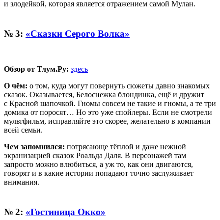
и злодейкой, которая является отражением самой Мулан.
№ 3:
«Сказки Серого Волка»
Обзор от Тлум.Ру:
здесь
О чём:
о том, куда могут повернуть сюжеты давно знакомых
сказок. Оказывается, Белоснежка блондинка, ещё и дружит
с Красной шапочкой. Гномы совсем не такие и гномы, а те три
домика от поросят… Но это уже спойлеры. Если не смотрели
мультфильм, исправляйте это скорее, желательно в компании
всей семьи.
Чем запомнился:
потрясающе тёплой и даже нежной
экранизацией сказок Роальда Даля. В персонажей там
запросто можно влюбиться, а уж то, как они двигаются,
говорят и в какие истории попадают точно заслуживает
внимания.
№ 2:
«Гостиница Окко»