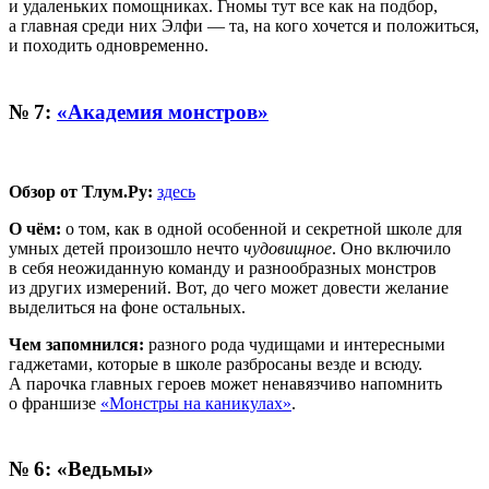
и удаленьких помощниках. Гномы тут все как на подбор,
а главная среди них Элфи — та, на кого хочется и положиться,
и походить одновременно.
№ 7:
«Академия монстров»
Обзор от Тлум.Ру:
здесь
О чём:
о том, как в одной особенной и секретной школе для
умных детей произошло нечто
чудовищное
. Оно включило
в себя неожиданную команду и разнообразных монстров
из других измерений. Вот, до чего может довести желание
выделиться на фоне остальных.
Чем запомнился:
разного рода чудищами и интересными
гаджетами, которые в школе разбросаны везде и всюду.
А парочка главных героев может ненавязчиво напомнить
о франшизе
«Монстры на каникулах»
.
№ 6: «Ведьмы»