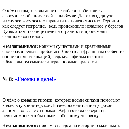
О чём:
о том, как знаменитые собаки разбирались
с космической аномалией… на Земле. Да, их выдернули
из самого космоса и отправили на новую миссию. Героини
как следует погрелись, ведь происходило неладное у берегов
Кубы, а там и солнце печёт и странности происходят
с одинаковой силой.
Чем запомнился:
новыми существами и креативными
способами решать проблемы. Любители франшизы особенно
оценили смену локаций, ведь мультфильм от этого
в буквальном смысле заиграл новыми красками.
№ 8:
«Гномы в деле!»
О чём:
о команде гномов, которые всеми силами помогают
владельцу кондитерской. Бизнес находится под угрозой,
а гномы во главе с гномкой Элфи готовы совершить
невозможное, чтобы помочь обычному человеку.
Чем запомнился:
новым взглядом на истории о маленьких