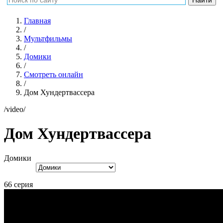
Главная
/
Мультфильмы
/
Домики
/
Смотреть онлайн
/
Дом Хундертвассера
/video/
Дом Хундертвассера
Домики
66 серия