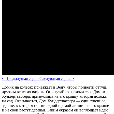
<
Предыдущая серия
Следующая серия
>
Домик на колёсах приезжает в Вену, чтобы привезти оттуда
друзьям венских вафель. Он случайно знакомится с Домом
Хундертвассера, приземляясь на его крышу, которая похожа
на сад. Оказывается, Дом Хундертвассера — единственное
здание, в котором нет ни одной прямой линии, на его крыше
и из окон растут деревья. Таким образом он воплощает идею