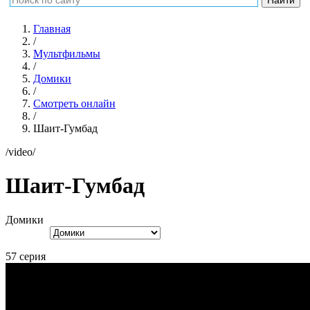
Главная
/
Мультфильмы
/
Домики
/
Смотреть онлайн
/
Шаит-Гумбад
/video/
Шаит-Гумбад
Домики
57 серия