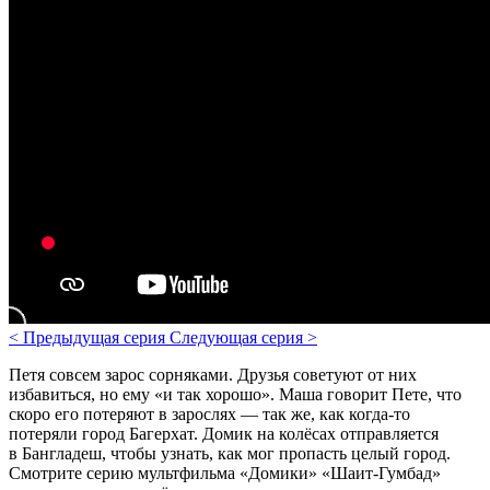
<
Предыдущая серия
Следующая серия
>
Петя совсем зарос сорняками. Друзья советуют от них
избавиться, но ему «и так хорошо». Маша говорит Пете, что
скоро его потеряют в зарослях — так же, как когда-то
потеряли город Багерхат.
Домик на колёсах отправляется
в Бангладеш, чтобы узнать, как мог пропасть целый город.
Смотрите серию мультфильма «Домики» «Шаит-Гумбад»