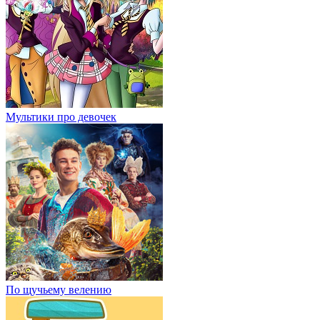
Мультики про девочек
По щучьему велению