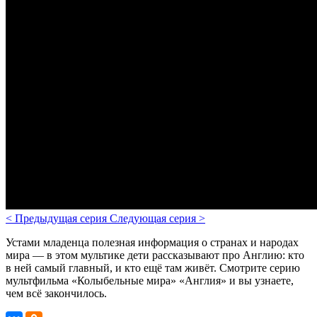
<
Предыдущая серия
Следующая серия
>
Устами младенца полезная информация о странах и народах
мира — в этом мультике дети рассказывают про Англию: кто
в ней самый главный, и кто ещё там живёт. Смотрите серию
мультфильма «Колыбельные мира» «Англия» и вы узнаете,
чем всё закончилось.