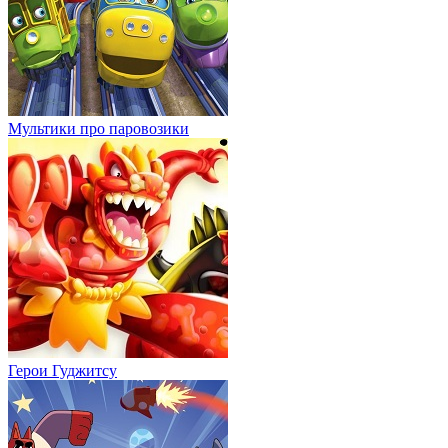
Мультики про паровозики
Герои Гуджитсу