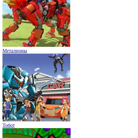
Металионы
Тобот