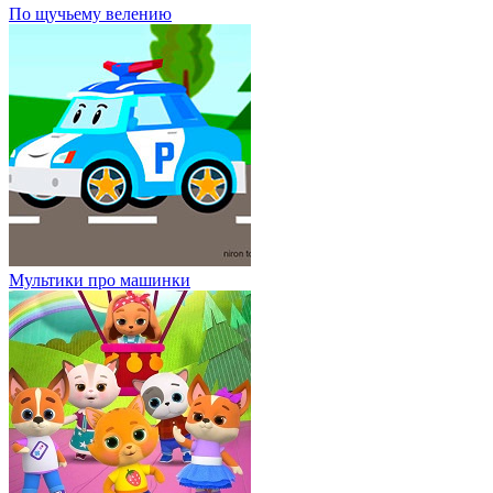
По щучьему велению
Мультики про машинки