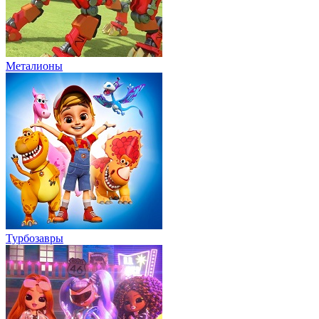
Металионы
Турбозавры