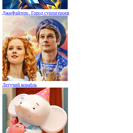
ДжиФайтерс. Город супергероев
Летучий корабль