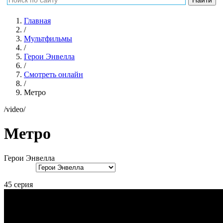
Главная
/
Мультфильмы
/
Герои Энвелла
/
Смотреть онлайн
/
Метро
/video/
Метро
Герои Энвелла
45 серия