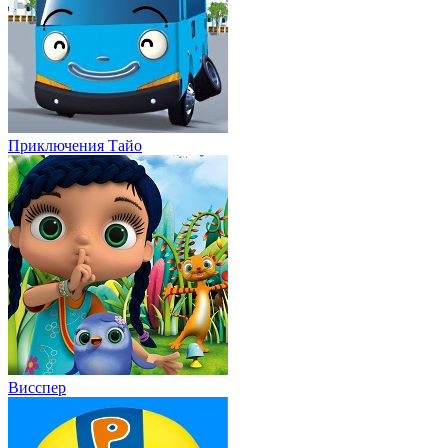
Приключения Тайо
Висспер