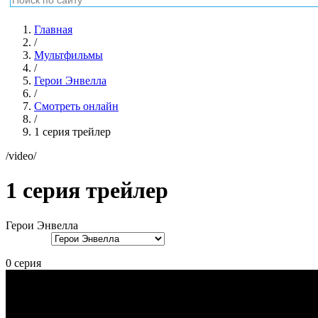
Главная
/
Мультфильмы
/
Герои Энвелла
/
Смотреть онлайн
/
1 серия трейлер
/video/
1 серия трейлер
Герои Энвелла
0 серия