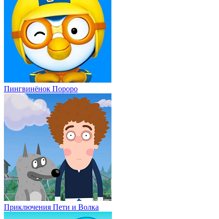
Пингвинёнок Пороро
Приключения Пети и Волка