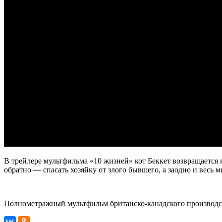
В трейлере мультфильма «10 жизней» кот Беккет возвращается к
обратно — спасать хозяйку от злого бывшего, а заодно и весь м
Полнометражный мультфильм британско-канадского производст