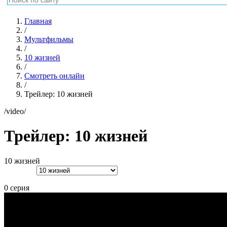
Главная
/
Мультфильмы
/
10 жизней
/
Смотреть онлайн
/
Трейлер: 10 жизней
/video/
Трейлер: 10 жизней
10 жизней
0 серия