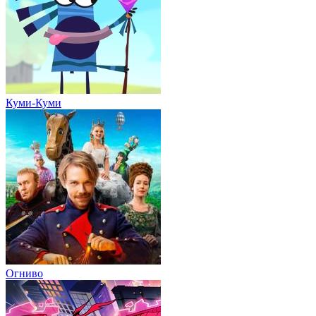
Куми-Куми
Огниво