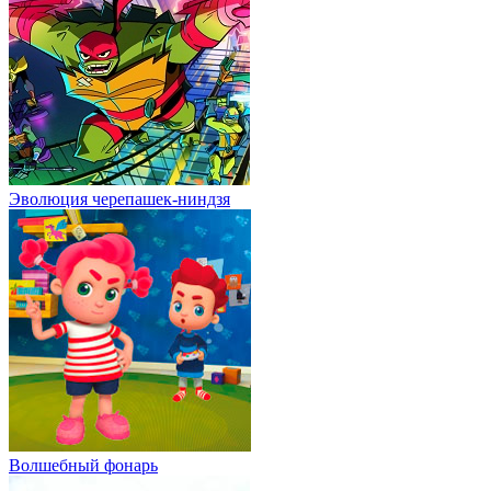
Эволюция черепашек-ниндзя
Волшебный фонарь