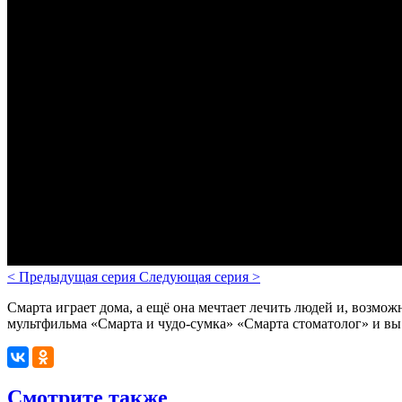
<
Предыдущая серия
Следующая серия
>
Смарта играет дома, а ещё она мечтает лечить людей и, возможн
мультфильма «
Смарта и чудо-сумка
» «Смарта стоматолог» и вы 
Смотрите также