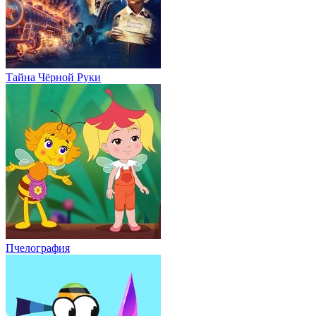
Тайна Чёрной Руки
Пчелография