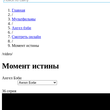
Главная
/
Мультфильмы
/
Ангел бэби
/
Смотреть онлайн
/
Момент истины
/video/
Момент истины
Ангел Бэби
36 серия