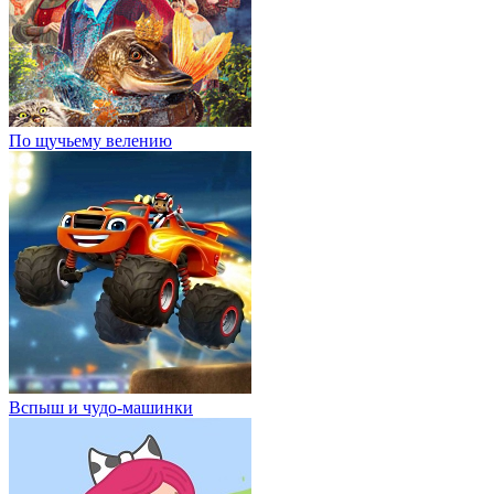
По щучьему велению
Вспыш и чудо-машинки