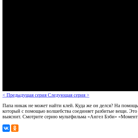
<
Предыдущая серия
Следующая серия
>
Папа никак не может найти клей. Куда же он делся? На помощь
который с помощью волшебства соединяет разбитые вещи. Это к
выяснит.
Смотрите серию мультфильма «Ангел Бэби» «Момент и