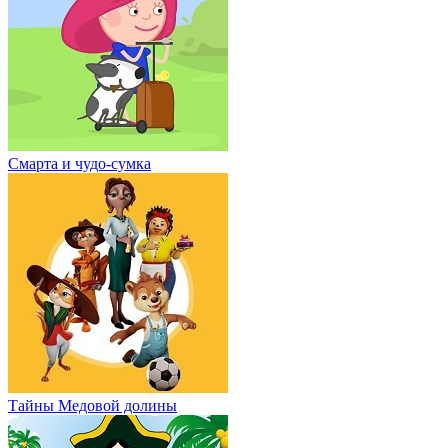
Смарта и чудо-сумка
Тайны Медовой долины