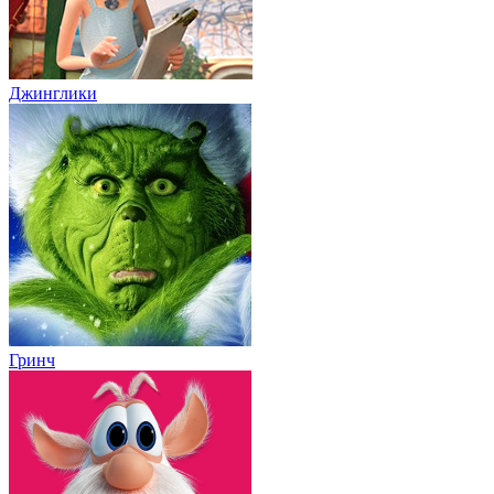
Джинглики
Гринч