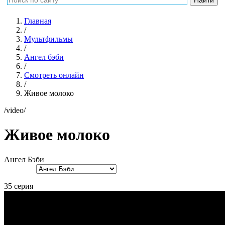
Главная
/
Мультфильмы
/
Ангел бэби
/
Смотреть онлайн
/
Живое молоко
/video/
Живое молоко
Ангел Бэби
35 серия