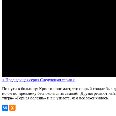
<
Предыдущая серия
Следующая серия
>
По пути в больницу Кристи понимает, что старый солдат был д
но он по-прежнему беспокоится за самолёт. Друзья решают найт
тигра» «Горная болезнь» и вы узнаете, чем всё закончилось.
Смотрите также
Все мультфильмы