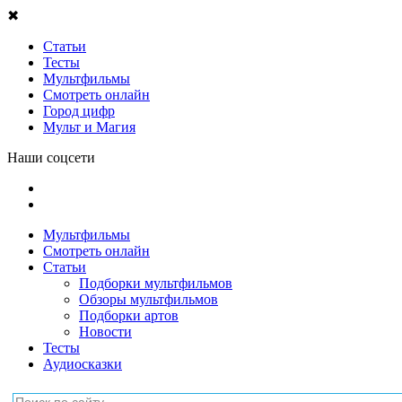
Мультфильмы
Смотреть онлайн
Статьи
Подборки мультфильмов
Обзоры мультфильмов
Подборки артов
Новости
Тесты
Аудиосказки
Главная
/
Мультфильмы
/
Мишки-братишки. В поисках тигра
/
Смотреть онлайн
/
Горная болезнь
/video/