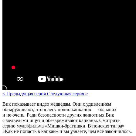
<
Предыдущая серия
Следующая серия
>
Вик показывает видео медведям. Они с удивлением
обнаруживают, что в лесу полно капканов — больших
и не очень. Ради безопасности других животных Вик
с медведями ищут и обезвреживают капканы.
Смотрите
серию мультфильма «Мишки-братишки. В поисках тигра»
«Как не попасть в капкан» и вы узнаете, чем всё закончилось.