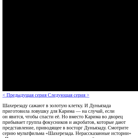
<
Предыдущая серия
Следующая серия
>
Шахерезаду сажают в золотую клетку. И Дуньязада
приготовила ловушку для Карима — на случай, если
он явится, чтобы спасти её. Но вместо Карима во дворец
прибывает группа фокусников и акробатов, которые дают
представление, приводящее в восторг Дуньязаду.
Смотрите
серию мультфильма «Шахерезада. Нерассказанные истории»