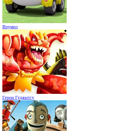
Врумиз
Герои Гуджитсу