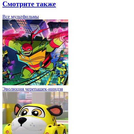
Смотрите также
Все мультфильмы
Эволюция черепашек-ниндзя