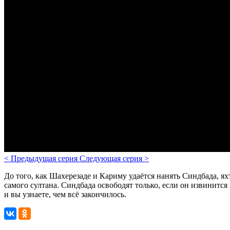
<
Предыдущая серия
Следующая серия
>
До того, как Шахерезаде и Кариму удаётся нанять Синдбада, ях
самого султана. Синдбада освободят только, если он извинится
и вы узнаете, чем всё закончилось.