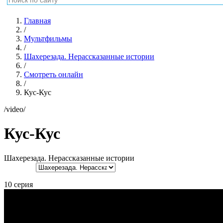
Главная
/
Мультфильмы
/
Шахерезада. Нерассказанные истории
/
Смотреть онлайн
/
Кус-Кус
/video/
Кус-Кус
Шахерезада. Нерассказанные истории
10 серия