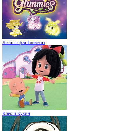
Лесные феи Глиммиз
Клео и Кукин