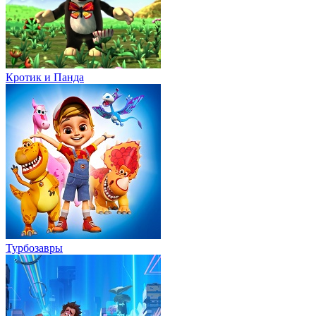
Кротик и Панда
Турбозавры