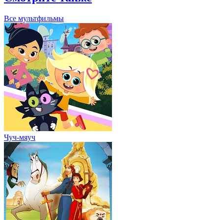
Все мультфильмы
Чуч-мяуч