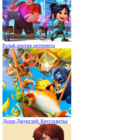
Ральф против интернета
Дозор Джунглей: Кругосветка