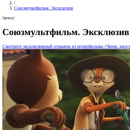
/
Союзмультфильм. Эксклюзив
/news/
Союзмультфильм. Эксклюзив
Смотрите эксклюзивный отрывок из мультфильма «Чинк: хвоста