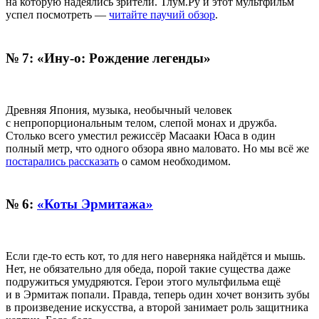
на которую надеялись зрители. Тлум.Ру и этот мультфильм
успел посмотреть —
читайте паучий обзор
.
№ 7: «Ину-о: Рождение легенды»
Древняя Япония, музыка, необычный человек
с непропорциональным телом, слепой монах и дружба.
Столько всего уместил режиссёр Масааки Юаса в один
полный метр, что одного обзора явно маловато. Но мы всё же
постарались рассказать
о самом необходимом.
№ 6:
«Коты Эрмитажа»
Если где-то есть кот, то для него наверняка найдётся и мышь.
Нет, не обязательно для обеда, порой такие существа даже
подружиться умудряются. Герои этого мультфильма ещё
и в Эрмитаж попали. Правда, теперь один хочет вонзить зубы
в произведение искусства, а второй занимает роль защитника