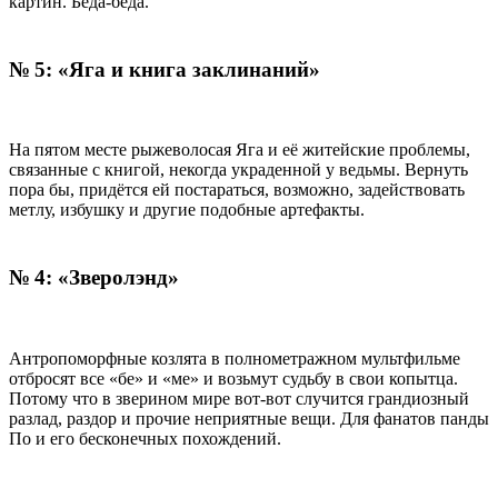
картин. Беда-беда.
№ 5: «Яга и книга заклинаний»
На пятом месте рыжеволосая Яга и её житейские проблемы,
связанные с книгой, некогда украденной у ведьмы. Вернуть
пора бы, придётся ей постараться, возможно, задействовать
метлу, избушку и другие подобные артефакты.
№ 4: «Зверолэнд»
Антропоморфные козлята в полнометражном мультфильме
отбросят все «бе» и «ме» и возьмут судьбу в свои копытца.
Потому что в зверином мире вот-вот случится грандиозный
разлад, раздор и прочие неприятные вещи. Для фанатов панды
По и его бесконечных похождений.