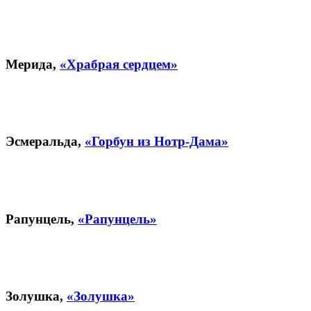
Мерида,
«Храбрая сердцем»
Эсмеральда,
«Горбун из Нотр-Дама»
Рапунцель,
«Рапунцель»
Золушка,
«Золушка»